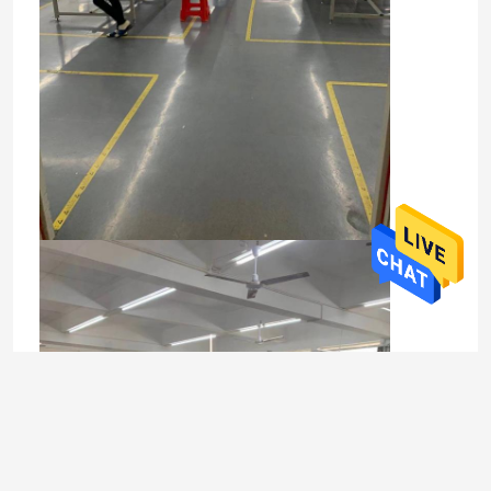
O nas
Wycieczka po fabryce
Kontrola jakości
Skontaktuj się z nami
Aktualności
Poprosić o wycenę
Taśma LED Neon