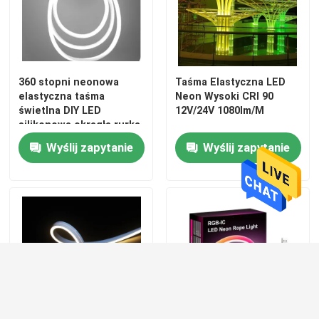
360 stopni neonowa
Taśma Elastyczna LED
elastyczna taśma
Neon Wysoki CRI 90
świetlna DIY LED
12V/24V 1080lm/M
silikonowa okrągła rurka
świetlna 24V 12W IP67
Wyślij zapytanie
Wyślij zapytanie