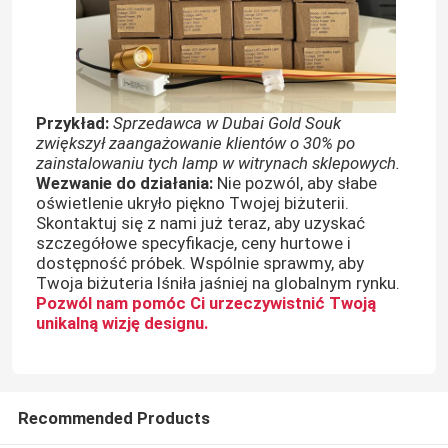
Oświetlenie ścienne LED
Oświetlenie LED pod półką
Przykład:
Sprzedawca w Dubai Gold Souk
zwiększył zaangażowanie klientów o 30% po
zainstalowaniu tych lamp w witrynach sklepowych.
Szyna świetlna LED
Wezwanie do działania:
Nie pozwól, aby słabe
oświetlenie ukryło piękno Twojej biżuterii.
Skontaktuj się z nami już teraz, aby uzyskać
ledowy profil aluminiowy
szczegółowe specyfikacje, ceny hurtowe i
dostępność próbek. Wspólnie sprawmy, aby
Twoja biżuteria lśniła jaśniej na globalnym rynku.
liniowa lampa wisząca led
Pozwól nam pomóc Ci urzeczywistnić Twoją
unikalną wizję designu.
Panel akrylowy LGP
Recommended Products
Lampa podziemna LED