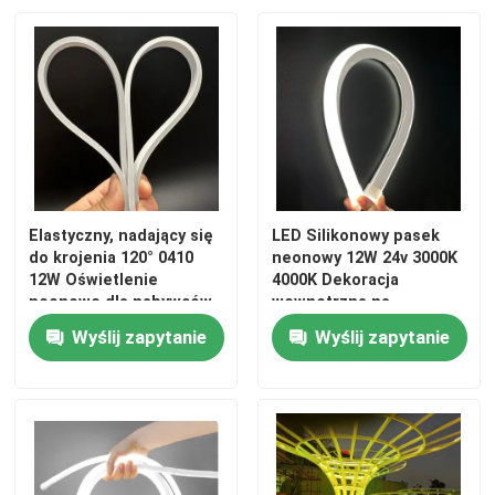
Zasilacz modułu LED
Akcesoria do czujników LED
Światło zewnętrzne
Elastyczny, nadający się
LED Silikonowy pasek
do krojenia 120° 0410
neonowy 12W 24v 3000K
12W Oświetlenie
4000K Dekoracja
neonowe dla nabywców
wewnętrzna na
B2B wewnątrz i na
zewnątrz
Wyślij zapytanie
Wyślij zapytanie
zewnątrz