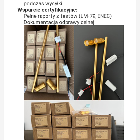
podczas wysyłki
Wsparcie certyfikacyjne:
Pełne raporty z testów (LM-79, ENEC)
Neonowa elastyczna taśma świetlna
Dokumentacja odprawy celnej
Silikonowy neonowy pasek świetlny
ledowe światło cob
Elastyczna taśma LED
Światło liniowe linii horyzontu
Taśma LED pod szafką
Światło biżuterii LED