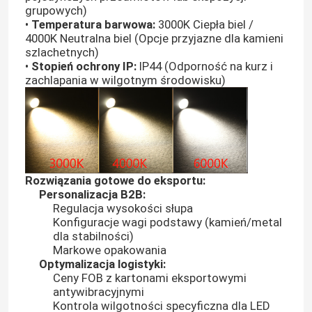
grupowych)
•
Temperatura barwowa:
3000K Ciepła biel /
4000K Neutralna biel (Opcje przyjazne dla kamieni
O nas
szlachetnych)
•
Stopień ochrony IP:
IP44 (Odporność na kurz i
zachlapania w wilgotnym środowisku)
Wycieczka po fabryce
Kontrola jakości
Skontaktuj się z nami
Rozwiązania gotowe do eksportu:
Personalizacja B2B:
Regulacja wysokości słupa
Aktualności
Konfiguracje wagi podstawy (kamień/metal
dla stabilności)
Markowe opakowania
Poprosić o wycenę
Optymalizacja logistyki:
Ceny FOB z kartonami eksportowymi
antywibracyjnymi
Taśma LED Neon
Kontrola wilgotności specyficzna dla LED