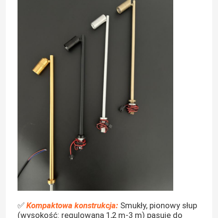
✅
Kompaktowa konstrukcja:
Smukły, pionowy słup
(wysokość: regulowana 1,2 m-3 m) pasuje do