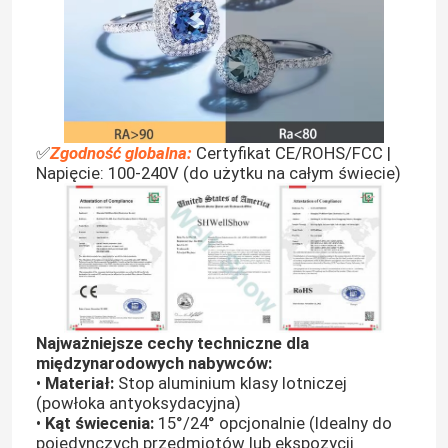
✅
Zgodność globalna:
Certyfikat CE/ROHS/FCC |
Napięcie: 100-240V (do użytku na całym świecie)
Dom
Najważniejsze cechy techniczne dla
międzynarodowych nabywców:
Produkty
•
Materiał:
Stop aluminium klasy lotniczej
(powłoka antyoksydacyjna)
•
Kąt świecenia:
15°/24° opcjonalnie (Idealny do
Filmy
pojedynczych przedmiotów lub ekspozycji