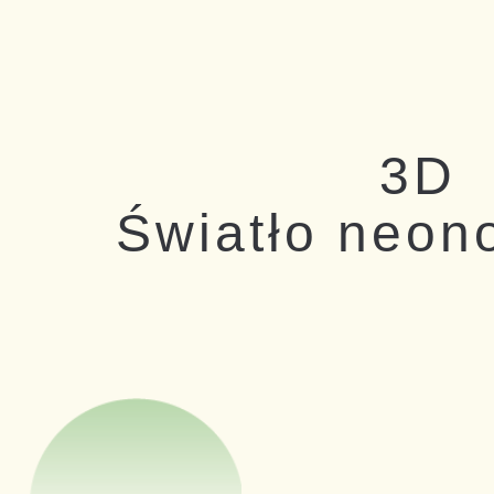
3D
Światło neo