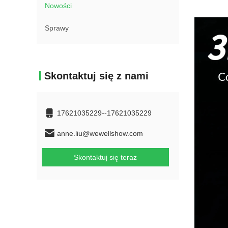
Nowości
Sprawy
Skontaktuj się z nami
17621035229--17621035229
anne.liu@wewellshow.com
Skontaktuj się teraz