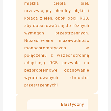
miękka ciepła biel,
orzeźwiający chłodny błękit i
Zasilacz modułu LED
kojąca zieleń, obok opcji RGB,
Zostaw wiadomość
aby dopasować się do różnych
Akcesoria do czujników LED
Oddzwonimy wkrótce!
wymagań przestrzennych.
Niezachwiana niezawodność
Światło zewnętrzne
monochromatyczna w
połączeniu z wszechstronną
adaptacją RGB pozwala na
bezproblemowe opanowanie
wyrafinowanych atmosfer
przestrzennych!
Elastyczny