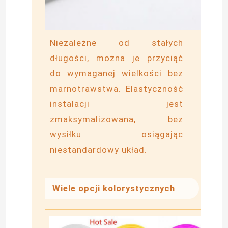
Neonowa elastyczna taśma świetlna
Niezależne od stałych
długości, można je przyciąć
Silikonowy neonowy pasek świetlny
do wymaganej wielkości bez
marnotrawstwa. Elastyczność
ledowe światło cob
instalacji jest
zmaksymalizowana, bez
Elastyczna taśma LED
wysiłku osiągając
niestandardowy układ.
Światło liniowe linii horyzontu
Taśma LED pod szafką
Wiele opcji kolorystycznych
Światło biżuterii LED