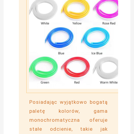
Oświetlenie ścienne LED
Oświetlenie LED pod półką
Szyna świetlna LED
ledowy profil aluminiowy
liniowa lampa wisząca led
Posiadając wyjątkowo bogatą
Panel akrylowy LGP
paletę kolorów, gama
monochromatyczna oferuje
Lampa podziemna LED
stałe odcienie, takie jak