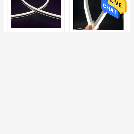
1010 1212 1616 1220
120LEDs/M Silikonowa
led jasny neon
taśma neonowa CRI>90
świecący 120 ° kąt
2700K - 6000K / RGBW /
świecenia materiał
RGB / DMX512 Światło
silikonowy świetlówka
Wyślij zapytanie
Wyślij zapytanie