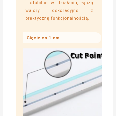
i stabilne w działaniu, łączą
walory dekoracyjne z
O nas
praktyczną funkcjonalnością.
Wycieczka po fabryce
Cięcie co 1 cm
Kontrola jakości
Skontaktuj się z nami
Aktualności
Poprosić o wycenę
Taśma LED Neon