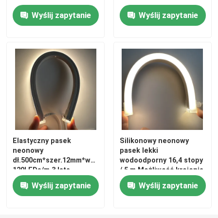
Wyślij zapytanie
Wyślij zapytanie
Elastyczny pasek
Silikonowy neonowy
neonowy
pasek lekki
dł.500cm*szer.12mm*wys.20mm
wodoodporny 16,4 stopy
120LEDs/m 3 lata
/ 5 m Możliwość krojenia
gwarancji RGBW DMX512
i łączenia, zmiana koloru
Wyślij zapytanie
Wyślij zapytanie
RGB