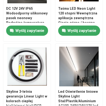
DC 12V 24V IP65
Taśma LED Neon Light
Wodoodporny silikonowy
120 stopni Wewnętrzna
pasek neonowy
aplikacja zewnętrzna
Podwójna temperatura
Gięcie górne / boczne
barwowa
Wyślij zapytanie
Wyślij zapytanie
Skyline 3-letnia
Led Oświetlenie liniowe
gwarancja Linear Light w
Skyline Light
kolorach ciepłej
Stal/Plastik/Aluminium
bieli/zimnej bieli/RGB
AC100-240V/24V/12V led