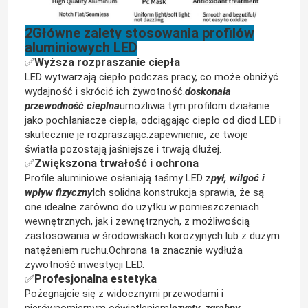
2Główne zalety stosowania profilów
aluminiowych LED
✅
Wyższa rozpraszanie ciepła
LED wytwarzają ciepło podczas pracy, co może obniżyć
wydajność i skrócić ich żywotność.
doskonała
przewodność cieplna
umożliwia tym profilom działanie
jako pochłaniacze ciepła, odciągając ciepło od diod LED i
skutecznie je rozpraszając.zapewnienie, że twoje
światła pozostają jaśniejsze i trwają dłużej.
✅
Zwiększona trwałość i ochrona
Profile aluminiowe osłaniają taśmy LED z
pył, wilgoć i
wpływ fizyczny
Ich solidna konstrukcja sprawia, że są
one idealne zarówno do użytku w pomieszczeniach
Dom
wewnętrznych, jak i zewnętrznych, z możliwością
zastosowania w środowiskach korozyjnych lub z dużym
natężeniem ruchu.Ochrona ta znacznie wydłuża
Produkty
żywotność inwestycji LED.
✅
Profesjonalna estetyka
Pożegnajcie się z widocznymi przewodami i
Filmy
nierównomiernym oświetleniem!
czysty, zgrabny