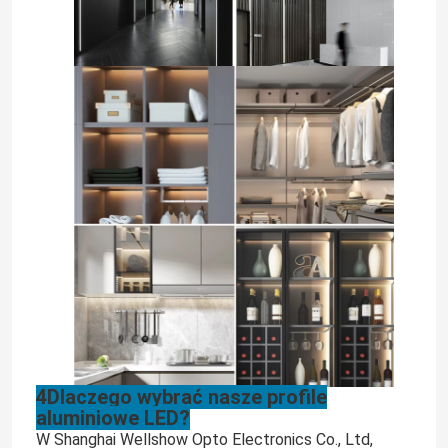
Zasilacz modułu LED
Akcesoria do czujników LED
Światło zewnętrzne
4Dlaczego wybrać nasze profile
aluminiowe LED?
W Shanghai Wellshow Opto Electronics Co., Ltd,