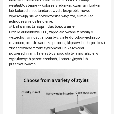
wygląd
Dostępne w kolorze srebrnym, czarnym, białym
lub kolorach niestandardowych, bezproblemowo
O nas
wpasowują się w nowoczesne wnętrza, eliminując
jednocześnie ostre cienie.
✅
Łatwa instalacja i dostosowanie
Wycieczka po fabryce
Profile aluminiowe LED, zaprojektowane z myślą o
wszechstronności, mogą być cięte do odpowiedniego
rozmiaru, montowane za pomocą klipsów lub klejnotów i
Kontrola jakości
zintegrowane z zakrzywionymi lub kątowymi
powierzchniami.Ta elastyczność ułatwia instalację w
wyjątkowych przestrzeniach, komercyjnych lub
Skontaktuj się z nami
przemysłowych.
Aktualności
Poprosić o wycenę
Taśma LED Neon