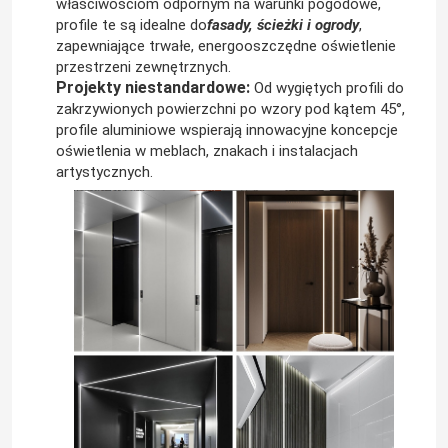
właściwościom odpornym na warunki pogodowe,
profile te są idealne do
fasady, ścieżki i ogrody
,
zapewniające trwałe, energooszczędne oświetlenie
Oświetlenie ścienne LED
przestrzeni zewnętrznych.
Projekty niestandardowe:
Od wygiętych profili do
zakrzywionych powierzchni po wzory pod kątem 45°,
Oświetlenie LED pod półką
profile aluminiowe wspierają innowacyjne koncepcje
oświetlenia w meblach, znakach i instalacjach
artystycznych.
Szyna świetlna LED
ledowy profil aluminiowy
liniowa lampa wisząca led
Panel akrylowy LGP
Lampa podziemna LED