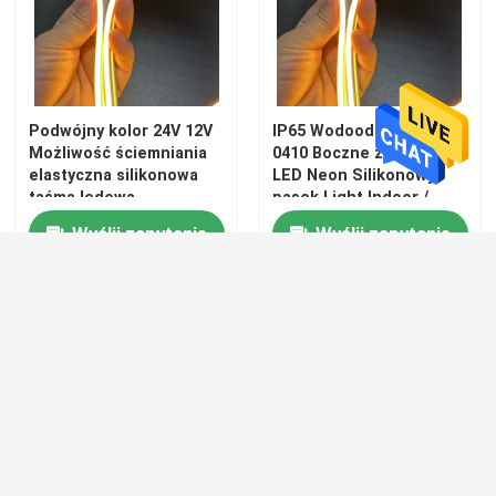
Podwójny kolor 24V 12V
IP65 Wodoodporny 24V
Możliwość ściemniania
0410 Boczne zginanie
elastyczna silikonowa
LED Neon Silikonowy
taśma ledowa
pasek Light Indoor /
wewnętrzna/zewnętrzna
Outdoor
Wyślij zapytanie
Wyślij zapytanie
rura silikonowa