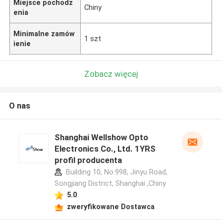
Miejsce pochodz
Chiny
enia
Minimalne zamów
1 szt
ienie
Zobacz więcej
O nas
Shanghai Wellshow Opto
Electronics Co., Ltd. 1YRS
profil producenta
Building 10, No.998, Jinyu Road,
Songjiang District, Shanghai ,Chiny
5.0
zweryfikowane Dostawca