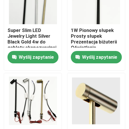
O nas
Super Slim LED
1W Pionowy słupek
Wycieczka po fabryce
Jewelry Light Silver
Prosty słupek
Black Gold 4w do
Prezentacja biżuterii
gabloty ekspozycyjnej
Oświetlenie
Kontrola jakości
ekspozycyjne do
Wyślij zapytanie
Wyślij zapytanie
butikowych okularów
do zegarków
Skontaktuj się z nami
Aktualności
Poprosić o wycenę
Taśma LED Neon