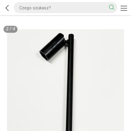
2
/
4