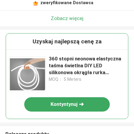
zweryfikowane Dostawca
Zobacz więcej
Uzyskaj najlepszą cenę za
360 stopni neonowa elastyczna
taśma świetlna DIY LED
silikonowa okrągła rurka
świetlna 24V 12W IP67
MOQ： 5 Meters
Kontyntynuj
Polecane produkty