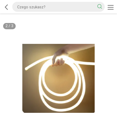
2
/
3