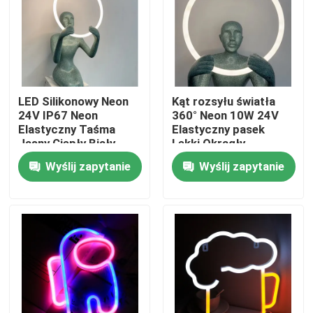
O nas
Wycieczka po fabryce
LED Silikonowy Neon
Kąt rozsyłu światła
24V IP67 Neon
360° Neon 10W 24V
Kontrola jakości
Elastyczny Taśma
Elastyczny pasek
Jasny Ciepły Biały
Lekki Okrągły
Kolor
silikonowy świetlówka
Wyślij zapytanie
Wyślij zapytanie
Neon Led
Skontaktuj się z nami
Aktualności
Poprosić o wycenę
Taśma LED Neon