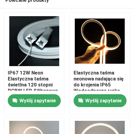
IP67 12W Neon
Elastyczna taśma
Elastyczna taśma
neonowa nadająca się
świetlna 120 stopni
do krojenia IP65
RGBW LED Silikonowe
Wodoodporna rurka
Dom
światło
silikonowa LED 24v
Wyślij zapytanie
Wyślij zapytanie
Produkty
Filmy