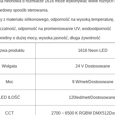
ka neonowa o rozmiarze 1616 może wykonywać wiele różny
ardowy sposób sterowania.
 z materiału silikonowego, odporność na wysoką temperaturę,
czalność, odporność na promieniowanie UV, wodoodporność
świetlny o dużej mocy, wysoka jasność, długa żywotność
zwa produktu
1616 Neon LED
Wołgata
24 V Dostosowane
Moc
9 W/metr
Dostosowane
LED ILOŚĆ
120led/metr
Dostosowan
CCT
2700 ~ 6500 K RGBW DMX512
Do