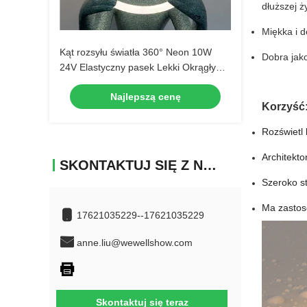
dłuższej ż
Miękka i d
Kąt rozsyłu światła 360° Neon 10W
Dobra jako
24V Elastyczny pasek Lekki Okrągły
silikonowy świetlówka Neon Led
Najlepszą cenę
Korzyść
Rozświetl 
Architekto
SKONTAKTUJ SIĘ Z NAMI
Szeroko st
Ma zastos
17621035229--17621035229
anne.liu@wewellshow.com
Skontaktuj się teraz