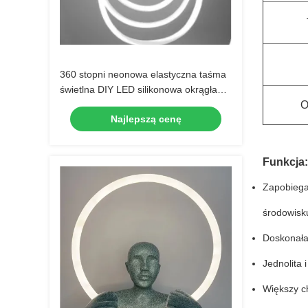
360 stopni neonowa elastyczna taśma
świetlna DIY LED silikonowa okrągła
rurka świetlna 24V 12W IP67
O
Najlepszą cenę
Funkcja:
Zapobiegaj
środowisk
Doskonała
Jednolita 
Większy ch