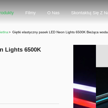
rodukty
Filmy
O Nas
Skontaktuj Się Z N
etlna
>
Giętki elastyczny pasek LED Neon Lights 6500K Bieżąca wo
on Lights 6500K