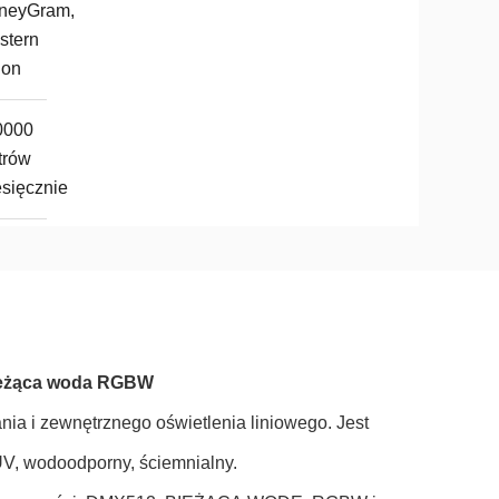
neyGram,
stern
ion
0000
trów
sięcznie
Bieżąca woda RGBW
nia i zewnętrznego oświetlenia liniowego. Jest
 UV, wodoodporny, ściemnialny.