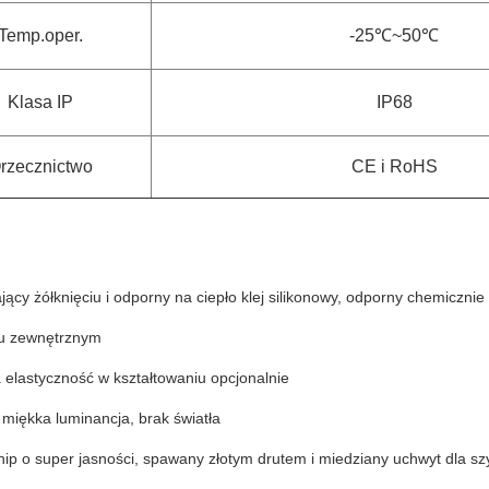
Temp.oper.
-25
℃~
50
℃
Klasa IP
IP68
rzecznictwo
CE i RoHS
ący żółknięciu i odporny na ciepło klej silikonowy, odporny chemiczn
u zewnętrznym
 elastyczność w kształtowaniu opcjonalnie
i miękka luminancja, brak światła
ip o super jasności, spawany złotym drutem i miedziany uchwyt dla szy