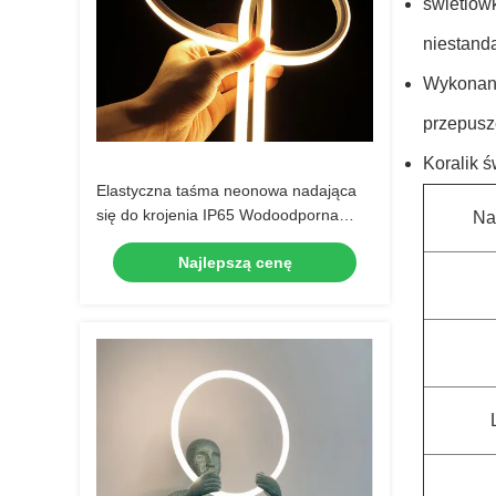
świetlów
niestand
Wykonany
przepusz
Koralik 
Elastyczna taśma neonowa nadająca
się do krojenia IP65 Wodoodporna
Na
rurka silikonowa LED 24v
Najlepszą cenę