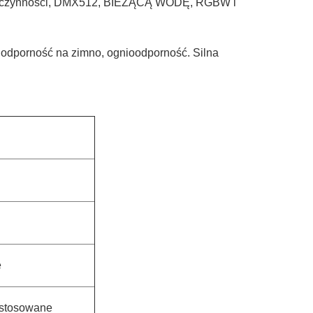
ch czynności, DMX512, BIEŻĄCĄ WODĘ, RGBW i
 odporność na zimno, ognioodporność. Silna
e
stosowane