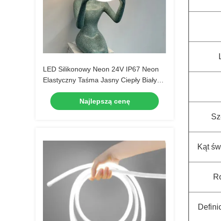
LED Silikonowy Neon 24V IP67 Neon
Elastyczny Taśma Jasny Ciepły Biały
Kolor
Najlepszą cenę
Sz
Kąt ś
Ro
Definic