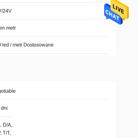
V/24V
en metr
 led / metr Dostosowane
otiable
 dni
, D/A,
, T/T,