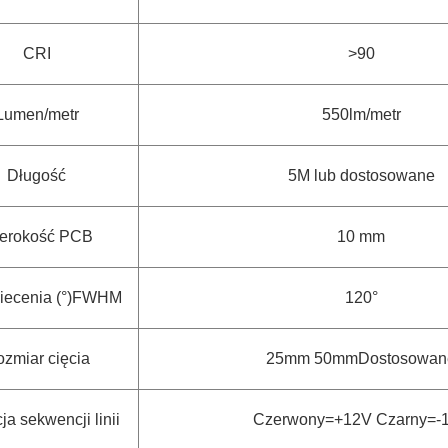
CRI
>90
Lumen/metr
550lm/metr
Długość
5M lub dostosowane
erokość PCB
10 mm
wiecenia (°)FWHM
120°
zmiar cięcia
25mm 50mm
Dostosowan
ja sekwencji linii
Czerwony=+12V Czarny=-