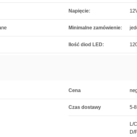
Napięcie:
12
ane
Minimalne zamówienie:
jed
Ilość diod LED:
120
Cena
neg
Czas dostawy
5-8
L/C
D/P