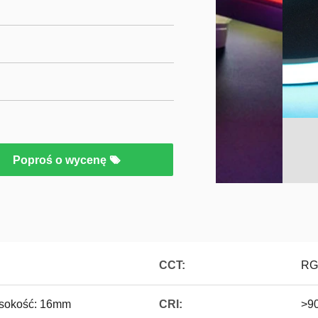
Poproś o wycenę
CCT:
RG
sokość: 16mm
CRI:
>9