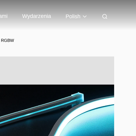
ami
Wydarzenia
Polish
da RGBW