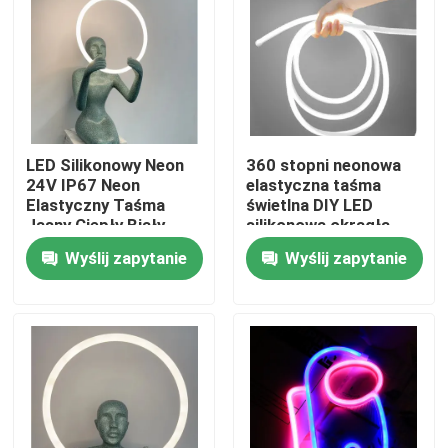
O nas
Wycieczka po fabryce
LED Silikonowy Neon
360 stopni neonowa
Kontrola jakości
24V IP67 Neon
elastyczna taśma
Elastyczny Taśma
świetlna DIY LED
Jasny Ciepły Biały
silikonowa okrągła
Kolor
rurka świetlna 24V
Skontaktuj się z nami
Wyślij zapytanie
Wyślij zapytanie
12W IP67
Aktualności
Poprosić o wycenę
Taśma LED Neon