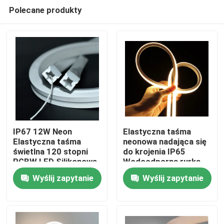
Polecane produkty
IP67 12W Neon
Elastyczna taśma
Elastyczna taśma
neonowa nadająca się
świetlna 120 stopni
do krojenia IP65
Dom
RGBW LED Silikonowe
Wodoodporna rurka
światło
silikonowa LED 24v
Wyślij zapytanie
Wyślij zapytanie
Produkty
Filmy