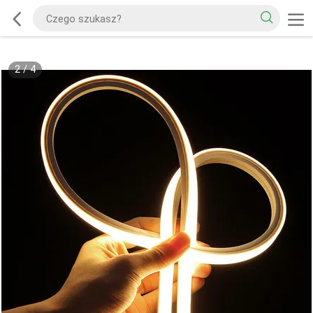
2
/
4