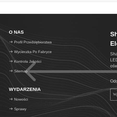
O NAS
S
Profil Przedsiębiorstwa
El
Wycieczka Po Fabryce
Sha
LED
Kontrola Jakości
ośw
Sitemap
Was
Odd
WYDARZENIA
Nowości
Sprawy