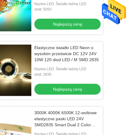
m do malowania ciała w
Nazwa LED: Światło taśmy LED
pomieszczeniach
smd: 5050
Najlepszą cenę
Elastyczne światło LED Neon o
wysokim prześwicie DC 12V 24V
10W 120 diod LED / M SMD 2835
Nazwa LED: Światło taśmy LED
smd: 2835
Najlepszą cenę
3000K 4000K 6500K 12-woltowe
elastyczne paski LED 24V
SMD2835 Smart Dual 2 Color
Water Running
Nazwa LED: Światło taśmy LED