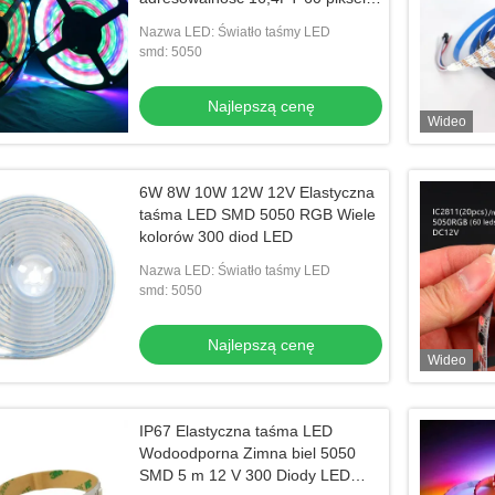
M 300 pikseli Czarna płytka
Nazwa LED: Światło taśmy LED
drukowana w pełnym kolorze
smd: 5050
Najlepszą cenę
Wideo
6W 8W 10W 12W 12V Elastyczna
taśma LED SMD 5050 RGB Wiele
kolorów 300 diod LED
Nazwa LED: Światło taśmy LED
smd: 5050
Najlepszą cenę
Wideo
IP67 Elastyczna taśma LED
Wodoodporna Zimna biel 5050
SMD 5 m 12 V 300 Diody LED