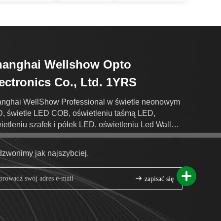
hanghai Wellshow Opto
ectronics Co., Ltd. 1YRS
nghai WellShow Professional w świetle neonowym
, świetle LED COB, oświetleniu taśmą LED,
ietleniu szafek i półek LED, oświetleniu Led Wall
her Lights Produkcja eksportowa.
zwonimy jak najszybciej.
zapisać się