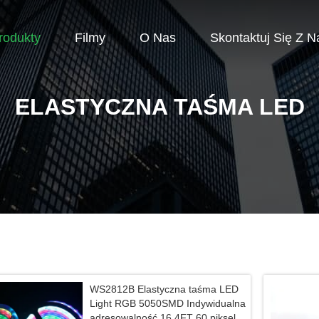
rodukty
Filmy
O Nas
Skontaktuj Się Z N
ELASTYCZNA TAŚMA LED
WS2812B Elastyczna taśma LED
Light RGB 5050SMD Indywidualna
adresowalność 16,4FT 60 pikseli /