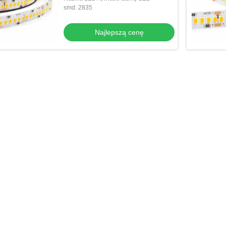
smd: 2835
Najlepszą cenę
Wideo
zna taśma LED
Elastyczna tuba neonowa RBG
lepszą cenę
Najlepszą cenę