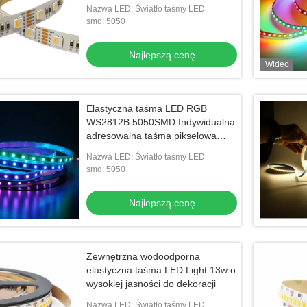
Jasne na Boże Narodzenie
Nazwa LED: Światło taśmy LED
smd: 5050
Najlepszą cenę
Wideo
Elastyczna taśma LED RGB
WS2812B 5050SMD Indywidualna
adresowalna taśma pikselowa
LED 16,4FT 60 pikseli / M 300
Nazwa LED: Światło taśmy LED
pikseli
smd: 5050
Najlepszą cenę
Zewnętrzna wodoodporna
elastyczna taśma LED Light 13w o
wysokiej jasności do dekoracji
Nazwa LED: Światło taśmy LED