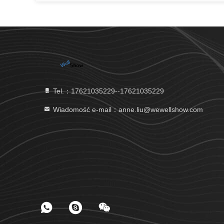
Tel.：17621035229--17621035229
Wiadomość e-mail：anne.liu@wewellshow.com