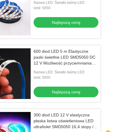
Nazwa LED: Światło taśmy LED
smd: 5050
Najlepszą cenę
600 diod LED 5 m Elastyczne
paski świetlne LED SMD5050 DC
12 V Możliwość przyciemniania
Wodoodporny Zewnętrzny
Nazwa LED: Światło taśmy LED
smd: 5050
Najlepszą cenę
300 diod LED 12 V elastyczna
płaska listwa oświetleniowa LED
ultrafiolet SMD5050 16,4 stopy / 5