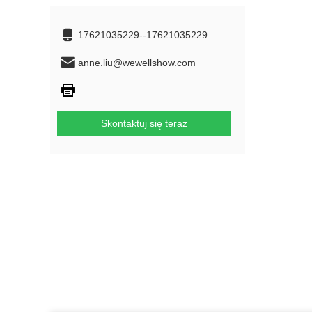
17621035229--17621035229
anne.liu@wewellshow.com
Skontaktuj się teraz