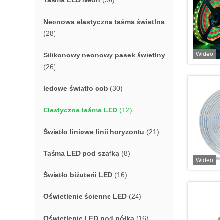
Taśma LED Neon
(56)
Neonowa elastyczna taśma świetlna
(28)
Wideo
Silikonowy neonowy pasek świetlny
(26)
ledowe światło cob
(30)
Elastyczna taśma LED
(12)
Światło liniowe linii horyzontu
(21)
Taśma LED pod szafką
(8)
Wideo
Światło biżuterii LED
(16)
Oświetlenie ścienne LED
(24)
Oświetlenie LED pod półką
(16)