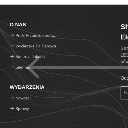
O NAS
S
Profil Przedsiębiorstwa
El
Wycieczka Po Fabryce
Sha
LED
Kontrola Jakości
ośw
Sitemap
Was
Odd
WYDARZENIA
Nowości
Sprawy