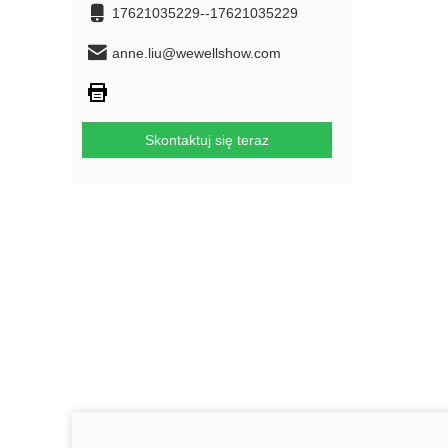
17621035229--17621035229
anne.liu@wewellshow.com
Skontaktuj się teraz