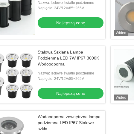
Nazwa: ledowe światło podziemne
Napięcie: 24V/12V/85~265V
Najlepszą cenę
Wideo
Stalowa Szklana Lampa
Podziemna LED 7W IP67 3000K
Wodoodporna
Nazwa: ledowe światło podziemne
Napięcie: 24V/12V/85~265V
Najlepszą cenę
Wideo
Wodoodporna zewnętrzna lampa
podziemna LED IP67 Stalowe
szkło