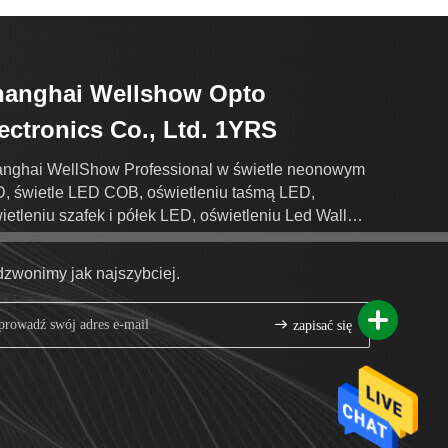
hanghai Wellshow Opto
ectronics Co., Ltd. 1YRS
nghai WellShow Professional w świetle neonowym
, świetle LED COB, oświetleniu taśmą LED,
ietleniu szafek i półek LED, oświetleniu Led Wall
her Lights Produkcja eksportowa.
zwonimy jak najszybciej.
zapisać się