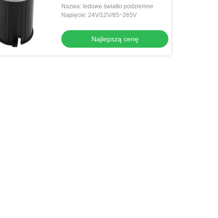
Nazwa: ledowe światło podziemne
Napięcie: 24V/12V/85~265V
Najlepszą cenę