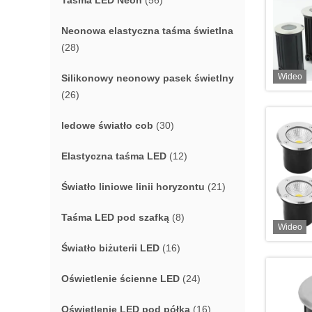
Taśma LED Neon
(56)
Neonowa elastyczna taśma świetlna
(28)
Wideo
Silikonowy neonowy pasek świetlny
(26)
ledowe światło cob
(30)
Elastyczna taśma LED
(12)
Światło liniowe linii horyzontu
(21)
Taśma LED pod szafką
(8)
Wideo
Światło biżuterii LED
(16)
Oświetlenie ścienne LED
(24)
Oświetlenie LED pod półką
(16)