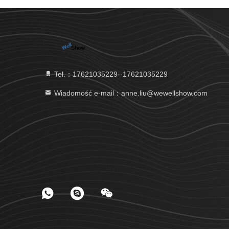
Tel.：17621035229--17621035229
Wiadomość e-mail：anne.liu@wewellshow.com